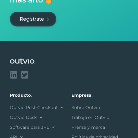
Regístrate
Footer
Producto
.
Empresa
.
Outvio Post-Checkout
Sobre Outvio
Outvio Desk
Trabaja en Outvio
Software para 3PL
Prensa y marca
API
Política de privacidad