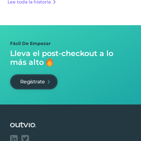
Lee toda la historia
Fácil De Empezar
Lleva el post-checkout
a lo
más alto
Regístrate
Footer