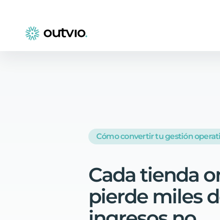
Cómo convertir tu gestión operat
Cada
tienda
o
pierde
miles
d
ingresos
no