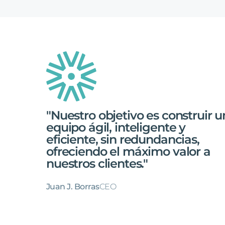
"Nuestro
objetivo
es
construir
u
equipo
ágil,
inteligente
y
eficiente,
sin
redundancias,
ofreciendo
el
máximo
valor
a
nuestros
clientes
.
"
Juan J. Borras
CEO