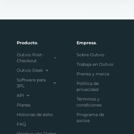
Producto
.
Empresa
.
Outvio Post-
Sobre Outvio
Checkout
Trabaja en Outvio
Outvio Desk
Prensa y marca
Software para
Política de
3PL
privacidad
API
Términos y
Planes
condiciones
Historias de éxito
Programa de
socios
FAQ
Reserva una Demo