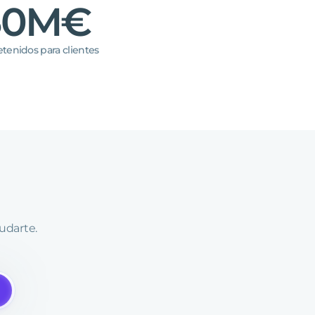
30M€
etenidos para clientes
udarte.