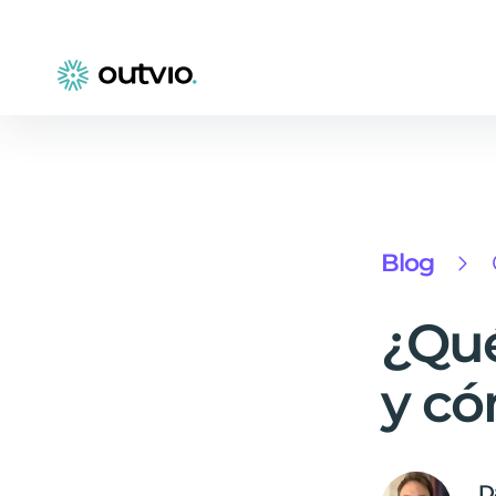
Blog
¿Qué
y có
D