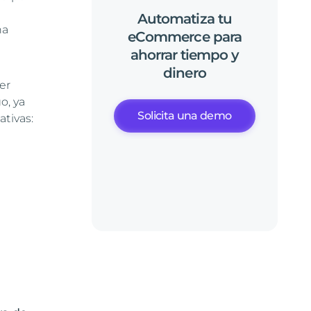
Automatiza
tu
na
eCommerce
para
ahorrar
tiempo
y
dinero
ber
o, ya
Solicita una demo
tivas: