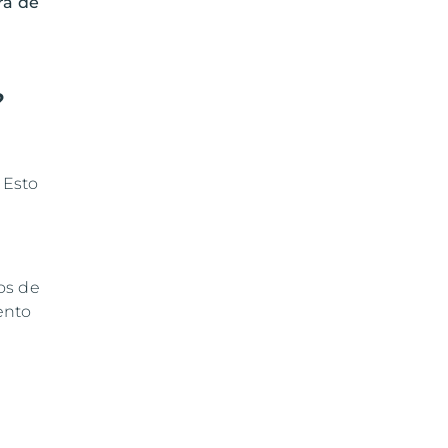
ra de
?
 Esto
os de
ento