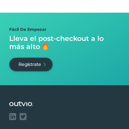
Fácil De Empezar
Lleva el post-checkout
a lo
más alto
Regístrate
Footer