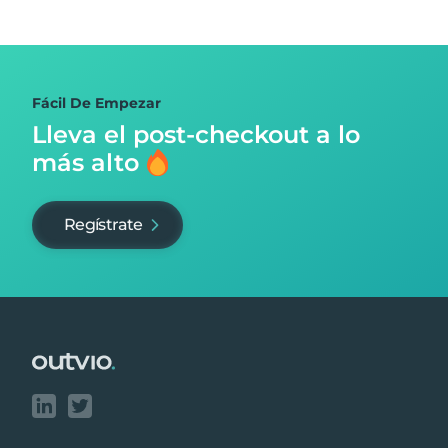
Fácil De Empezar
Lleva el post-checkout
a lo
más alto
Regístrate
Footer