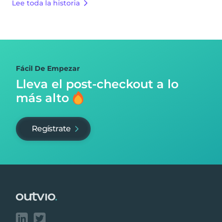
Lee toda la historia
Fácil De Empezar
Lleva el post-checkout
a lo
más alto
Regístrate
Footer