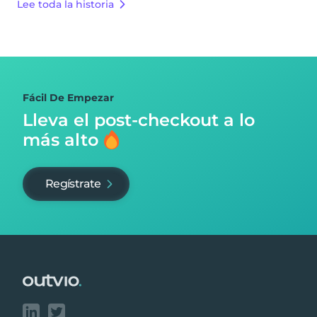
Lee toda la historia
Fácil De Empezar
Lleva el post-checkout
a lo
más alto
Regístrate
Footer