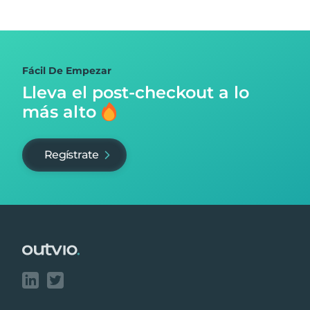
Fácil De Empezar
Lleva el post-checkout
a lo
más alto
Regístrate
Footer