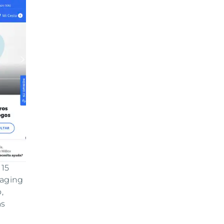
 15
kaging
,
ás