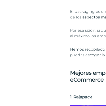
El packaging es un
de los
aspectos m
Por esa razón, si q
al máximo los emba
Hemos recopilado 
puedas escoger la 
Mejores empr
eCommerce
1. Rajapack