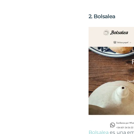
2. Bolsalea
Bolsalea
es una em