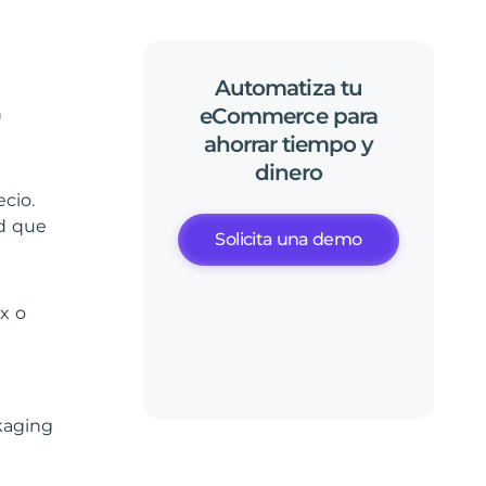
Automatiza
tu
n
eCommerce
para
ahorrar
tiempo
y
dinero
ecio.
ad que
Solicita una demo
x o
kaging