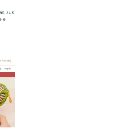
s, sus
e e