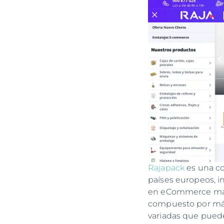
Rajapack
es una co
países europeos, i
en eCommerce más 
compuesto por más 
variadas que puede