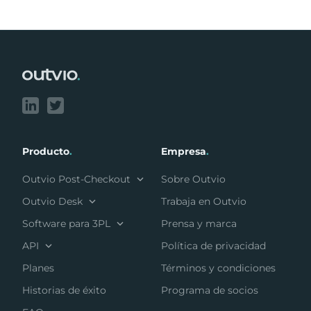
Footer
Producto
.
Empresa
.
Outvio Post-Checkout
Sobre Outvio
Outvio Desk
Trabaja en Outvio
Software para 3PL
Prensa y marca
API
Política de privacidad
Planes
Términos y condiciones
Historias de éxito
Programa de socios