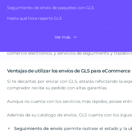
empresa de transporte de la forma más sencilla posible.
Seguimiento de envío de paquetes con GLS
Hasta qué hora reparte GLS
Qué es GLS y cómo funcionan sus envío
Cuánto cuesta enviar con GLS: tarifas y precios 2024
Ver más
Cuestiones importantes de GLS para eCommerce
GLS
es una empresa de logística y paquetería fundada en 19
nivel nacional como internacional. Ofrece una amplia gama d
comercio electrónico, y servicios de seguimiento y trazabili
Ventajas de utilizar los envíos de GLS para eCommerce
Si te decantas por enviar con GLS, estarás reforzando la e
comprador recibe su pedido con altas garantías.
Aunque no cuenta con los servicios más rápidos, posee entr
Además de su catálogo de envíos, GLS cuenta con los siguie
Seguimiento de envío
: permite rastrear el estado y la 