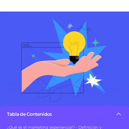
Tabla de Contenidos
¿Sabías que el marketing experiencial es una de las
¿Qué es el marketing experiencial? - Definición y