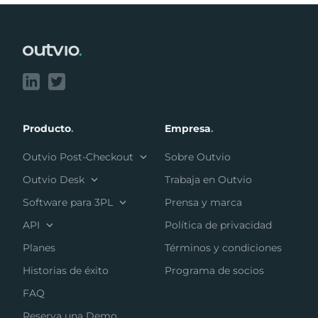
Footer
Producto
.
Empresa
.
Outvio Post-Checkout
Sobre Outvio
Outvio Desk
Trabaja en Outvio
Software para 3PL
Prensa y marca
API
Política de privacidad
Planes
Términos y condiciones
Historias de éxito
Programa de socios
FAQ
Reserva una Demo