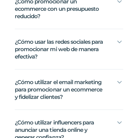
¿Cómo
promocionar
un
ecommerce
con
un
presupuesto
reducido?
¿Cómo
usar
las
redes
sociales
para
promocionar
mi
web
de
manera
efectiva?
¿Cómo
utilizar
el
email
marketing
para
promocionar
un
ecommerce
y
fidelizar
clientes?
¿Cómo
utilizar
influencers
para
anunciar
una
tienda
online
y
generar
confianza?