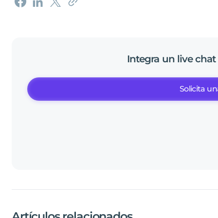
Integra
un
live
chat
Solicita 
Artículos relacionados
.