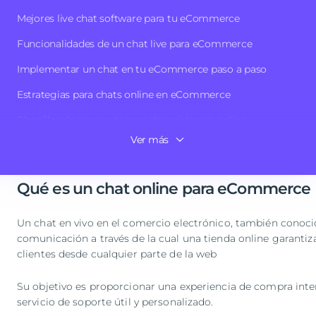
Los chats en vivo tienen un papel crucial a la hora de reten
Mejores live chat software para tu eCommerce
online. Podrán resolver todas sus dudas en tiempo real, evi
Funcionalidades de un chat live para eCommerce
Según
SuperOffice
, más del 40% de los usuarios esperan enc
Implementar un chat en tu eCommerce paso a paso
consultas de manera efectiva. Además, el
79%
de las tiendas
ventas y la fidelización.
Estrategias para chats online en eCommerce
Plantillas de respuesta para dar asistencia online
En este artículo te ayudaremos para que puedas incorporar 
satisfacer a tu cliente y aumentar tus ingresos.
Ver más
Conclusion
Qué es un chat online para eCommerce
Un chat en vivo en el comercio electrónico, también conoci
comunicación a través de la cual una tienda online garantiz
clientes desde cualquier parte de la web
Su objetivo es proporcionar una experiencia de compra intera
servicio de soporte útil y personalizado.