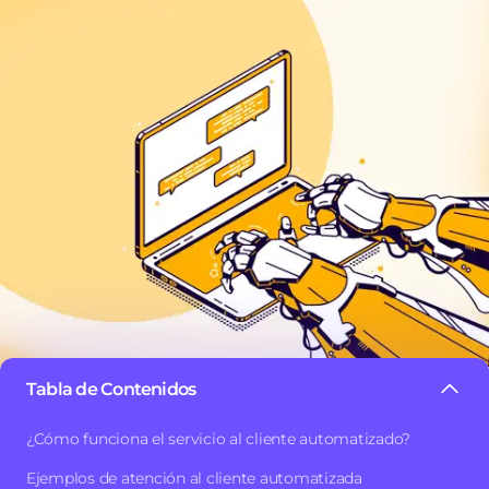
Tabla de Contenidos
Los servicios de atención al cliente automatizados recurren 
¿Cómo funciona el servicio al cliente automatizado?
procesos de soporte y segmentarlos estratégicamente hacia
Ejemplos de atención al cliente automatizada
mejorar la satisfacción del cliente, minimizando la interve