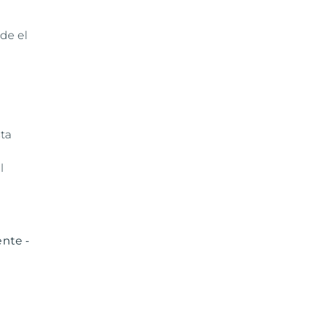
de el
sta
l
nte -