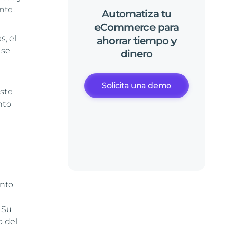
nte.
Automatiza
tu
eCommerce
para
s, el
ahorrar
tiempo
y
 se
dinero
Solicita una demo
este
nto
ento
 Su
o del