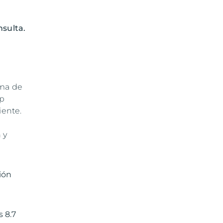
nsulta.
ema de
lp
iente.
 y
ión
s 8.7