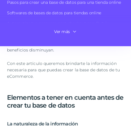
Pasos para crear una base de datos para una tienda online
Necesitarás utilizarla para gestionar tu
catálogo
Softwares de bases de datos para tiendas online
producto
, la comunicación con tu cliente, las campañas
Automatiza tus procesos post-checkout con Outvio
de marketing o la información de facturación.
Ver más
Conclusión
Sin una base de datos actualizada y optimizada, lo más
probable es que cometas infinidad de errores y tus
beneficios disminuyan.
Con este artículo queremos brindarte la información
necesaria para que puedas crear la base de datos de tu
eCommerce.
Elementos a tener en cuenta antes de
crear tu base de datos
La naturaleza de la información