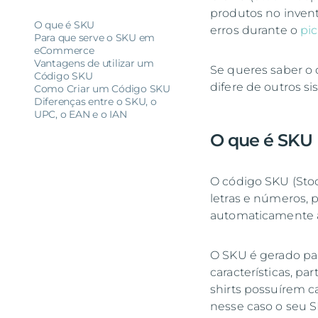
produtos no invent
O que é SKU
erros durante o
pi
Para que serve o SKU em
eCommerce
Vantagens de utilizar um
Se queres saber o 
Código SKU
difere de outros si
Como Criar um Código SKU
Diferenças entre o SKU, o
UPC, o EAN e o IAN
O que é SKU
O código SKU (Sto
letras e números, 
automaticamente 
O SKU é gerado par
características, pa
shirts possuírem ca
nesse caso o seu 