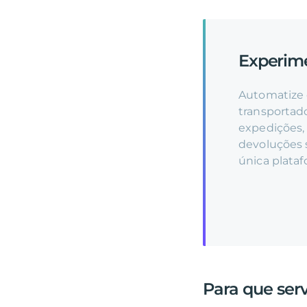
Experim
Automatize
transportad
expedições, 
devoluções s
única plataf
Para que se