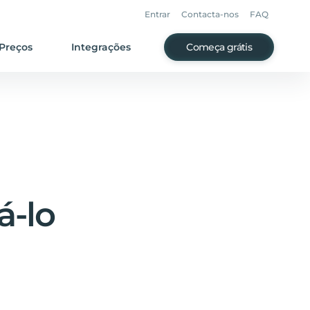
Entrar
Contacta-nos
FAQ
Preços
Integrações
Começa grátis
á-lo