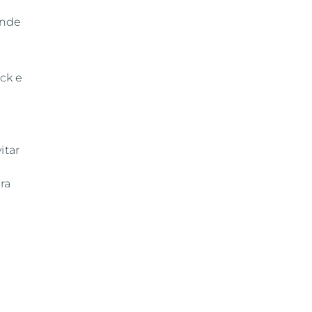
ande
ock e
itar
ra