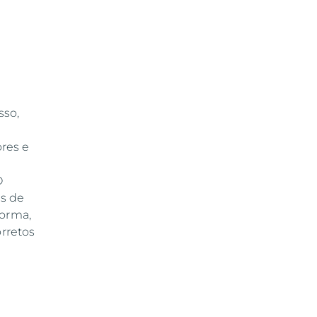
sso,
res e
O
s de
forma,
orretos