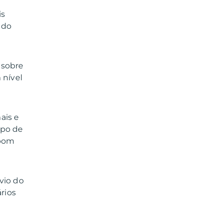
is
 do
 sobre
 nível
ais e
ipo de
 bom
vio do
ários