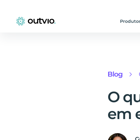
Produto
Blog
O qu
em 
G