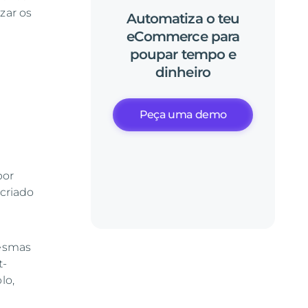
zar os
Automatiza
o
teu
eCommerce
para
poupar
tempo
e
U
dinheiro
Peça uma demo
por
 criado
mesmas
t-
lo,