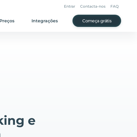
Entrar
Contacta-nos
FAQ
Preços
Integrações
Começa grátis
king e
a