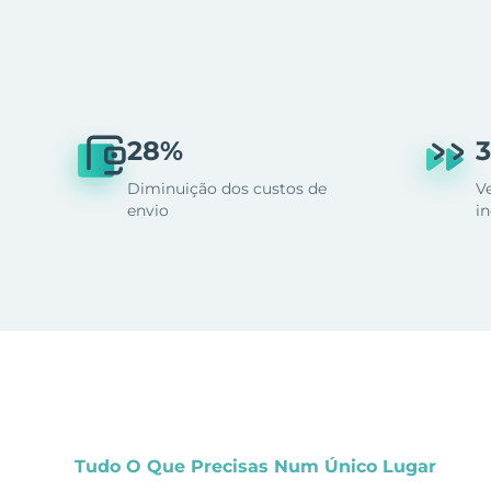
28%
3
Diminuição dos custos de
V
envio
i
Tudo O Que Precisas Num Único Lugar