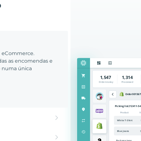
o
eu eCommerce.
odas as encomendas e
to numa única