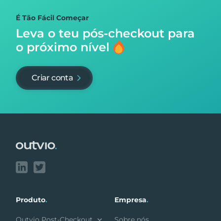
É Tão Fácil Começar
Leva o teu pós-checkout para
o próximo nível
Criar conta
Footer
Produto
.
Empresa
.
Outvio Post-Checkout
Sobre nós