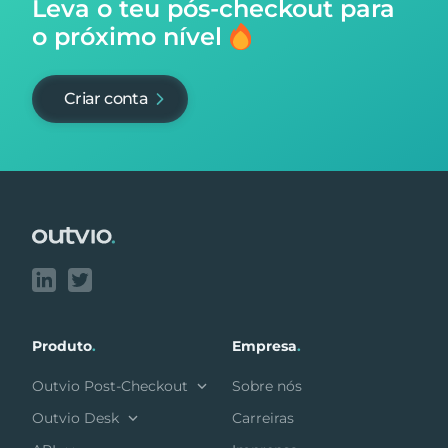
Leva o teu pós-checkout para
o próximo nível
Criar conta
Footer
Produto
.
Empresa
.
Outvio Post-Checkout
Sobre nós
Outvio Desk
Carreiras