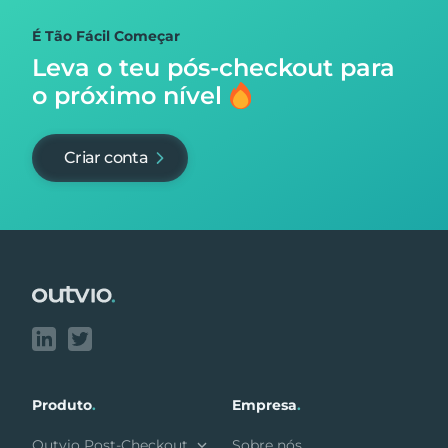
É Tão Fácil Começar
Leva o teu pós-checkout para
o próximo nível
Criar conta
Footer
Produto
.
Empresa
.
Outvio Post-Checkout
Sobre nós