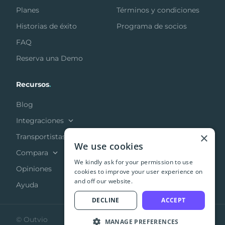
Planes
Términos y condiciones
Historias de éxito
Programa de socios
FAQ
Reserva una Demo
Recursos
.
Blog
Integraciones
×
Transportistas
We use cookies
Compara
We kindly ask for your permission to use
Opiniones
cookies to improve your user experience on
and off our website.
Ayuda
DECLINE
ACCEPT
© Outvio
MANAGE PREFERENCES