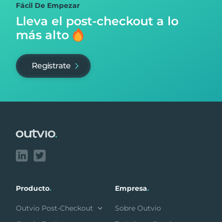
Fácil De Empezar
Lleva el post-checkout
a lo
más alto
Regístrate
Footer
Producto
.
Empresa
.
Outvio Post-Checkout
Sobre Outvio