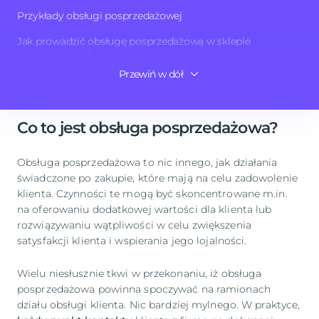
Przykłady obsługi posprzedażowej
Tak niedoceniana obecnie obsługa posprzedażowa
Jak prowadzić obsługę posprzedażową w sklepie
może być właśnie tym, co blokuje Twój rozwój oraz
internetowym?
sprzedaż. Ale od czego zacząć zmiany? Koniecznie
Przewiń w dół
czytaj dalej!
Podsumowanie
Co to jest obsługa posprzedażowa?
Obsługa posprzedażowa to nic innego, jak działania
świadczone po zakupie, które mają na celu zadowolenie
klienta. Czynności te mogą być skoncentrowane m.in.
na oferowaniu dodatkowej wartości dla klienta lub
rozwiązywaniu wątpliwości w celu zwiększenia
satysfakcji klienta i wspierania jego lojalności.
Wielu niesłusznie tkwi w przekonaniu, iż obsługa
posprzedażowa powinna spoczywać na ramionach
działu obsługi klienta. Nic bardziej mylnego. W praktyce,