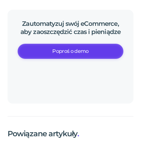
Zautomatyzuj
swój
eCommerce,
aby
zaoszczędzić
czas
i
pieniądze
Poproś o demo
Powiązane artykuły
.