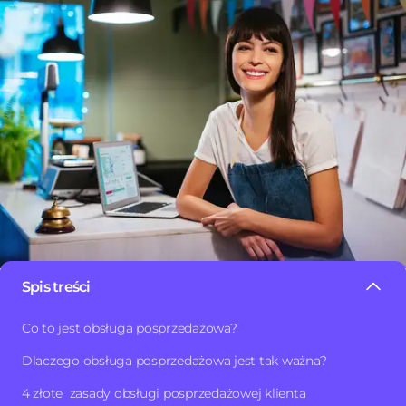
Spis treści
Wielu żyje w przekonaniu, że budowanie relacji klienta z
Co to jest obsługa posprzedażowa?
firmą związane jest jedynie z etapem pozyskiwania
Dlaczego obsługa posprzedażowa jest tak ważna?
klienta i kończy na sprzedaży. A co, jakbyśmy Ci
powiedzieli, że to właśnie etap posprzedażowy
4 złote zasady obsługi posprzedażowej klienta
przekazuje klientowi najwięcej o Twoich zamiarach?