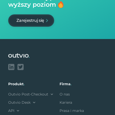
wyższy poziom
Zarejestruj się
Footer
Produkt
.
Firma
.
Outvio Post-Checkout
O nas
Outvio Desk
Kariera
API
Prasa i marka