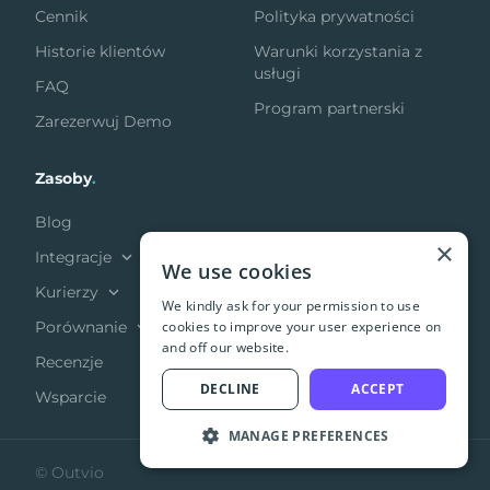
Cennik
Polityka prywatności
Historie klientów
Warunki korzystania z
usługi
FAQ
Program partnerski
Zarezerwuj Demo
Zasoby
.
Blog
×
Integracje
We use cookies
Kurierzy
We kindly ask for your permission to use
cookies to improve your user experience on
Porównanie
and off our website.
Recenzje
DECLINE
ACCEPT
Wsparcie
MANAGE PREFERENCES
© Outvio