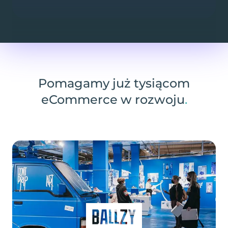
Zarządzaj nieograniczoną liczbą marek z
jednego miejsca
Pomagamy już tysiącom
eCommerce w rozwoju
.
Zaoferuj spersonalizowane doświadczenie po-
wysyłkowe
Unikalne analizy i wskaźniki KPI