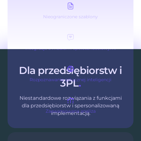
Nieograniczone szablony
Integracje z mediami społecznościowymi
Dla
przedsiębiorstw
i
Rozpoznawanie sztucznej inteligencji
3PL
.
Niestandardowe rozwiązania z funkcjami
dla przedsiębiorstw i spersonalizowaną
Zaawansowana analiza
implementacją.