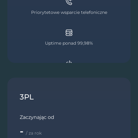
Priorytetowe wsparcie telefoniczne
Uptime ponad 99,98%
Indywidualne rozwiązania
3PL
Pojedyncze logowanie (SSO)
Zaczynając od
-
/ za rok
Analityka niestandardowa