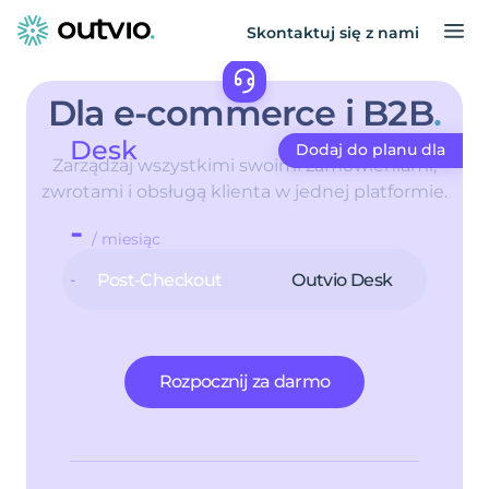
Skontaktuj się z nami
Dla
e-commerce
i
B2B
.
Desk
Dodaj do planu dla
Zarządzaj wszystkimi swoimi zamówieniami,
zwrotami i obsługą klienta w jednej platformie.
-
/ miesiąc
-
Post-Checkout
Outvio Desk
Rozpocznij za darmo