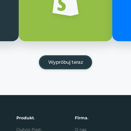
Wypróbuj teraz
Produkt
.
Firma
.
Outvio Post-
O nas