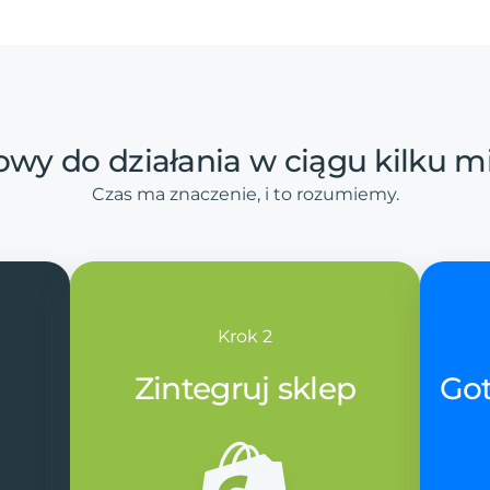
owy
do
działania
w
ciągu
kilku
m
Czas ma znaczenie, i to rozumiemy.
Krok 2
Zintegruj sklep
Got