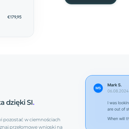
ta
dzięki
SI
.
i pozostać w ciemnościach
znaj przełomowe wnioski na