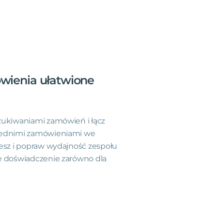
wienia
ułatwione
zukiwaniami zamówień i łącz
iednimi zamówieniami we
iesz i popraw wydajność zespołu
e doświadczenie zarówno dla