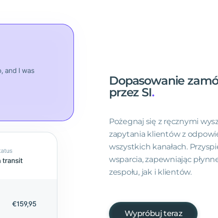
Dopasowanie
zamó
przez
SI
.
Pożegnaj się z ręcznymi wys
zapytania klientów z odpow
wszystkich kanałach. Przysp
wsparcia, zapewniając płynn
zespołu, jak i klientów.
Wypróbuj teraz