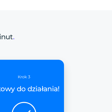
inut
.
Krok 3
owy do działania!