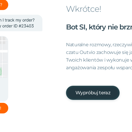
Wkrótce!
Bot
SI,
który
nie
brz
Naturalne rozmowy, rzeczywis
czatu Outvio zachowuje się j
Twoich klientów i wykonuje 
angażowania zespołu wsparci
Wypróbuj teraz