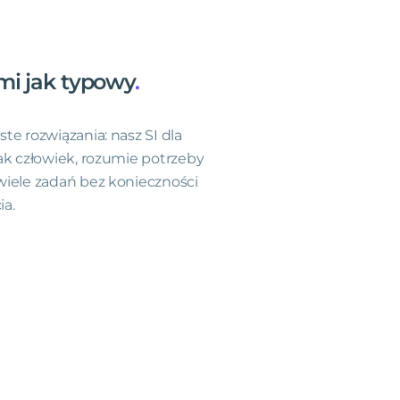
mi
jak
typowy
.
te rozwiązania: nasz SI dla
ak człowiek, rozumie potrzeby
wiele zadań bez konieczności
a.