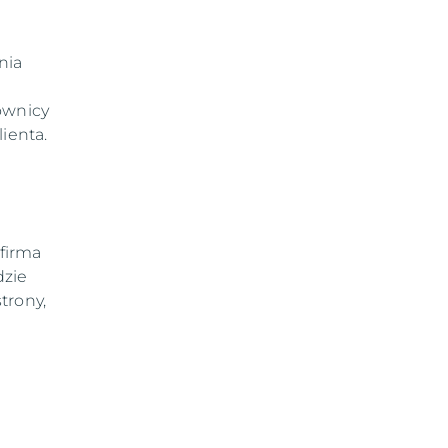
nia
ownicy
ienta.
firma
dzie
strony,