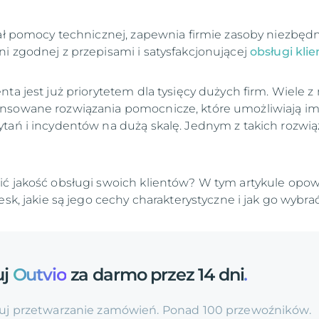
ział pomocy technicznej, zapewnia firmie zasoby niezbęd
i zgodnej z przepisami i satysfakcjonującej
obsługi klie
ta jest już priorytetem dla tysięcy dużych firm. Wiele z
nsowane rozwiązania pomocnicze, które umożliwiają i
tań i incydentów na dużą skalę. Jednym z takich rozwi
ić jakość obsługi swoich klientów? W tym artykule opo
esk, jakie są jego cechy charakterystyczne i jak go wybrać
uj
Outvio
za darmo przez 14 dni
.
j przetwarzanie zamówień. Ponad 100 przewoźników.