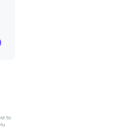
st to
elu