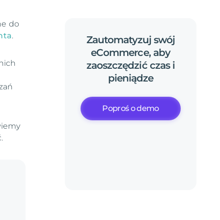
ne do
nta
.
Zautomatyzuj
swój
eCommerce,
aby
 nich
zaoszczędzić
czas
i
m
pieniądze
ązań
Poproś o demo
wiemy
.