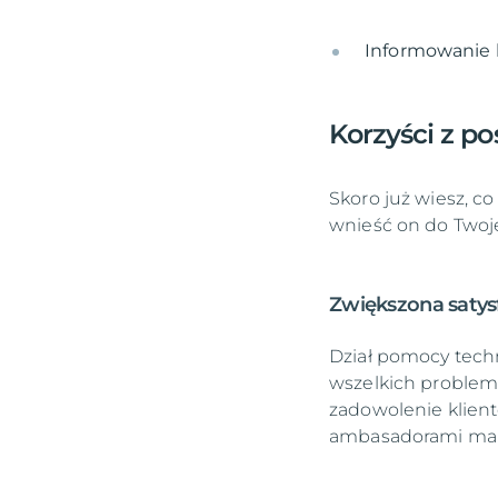
Informowanie 
Korzyści z p
Skoro już wiesz, c
wnieść on do Twoj
Zwiększona satysf
Dział pomocy tech
wszelkich problemó
zadowolenie klientó
ambasadorami mar