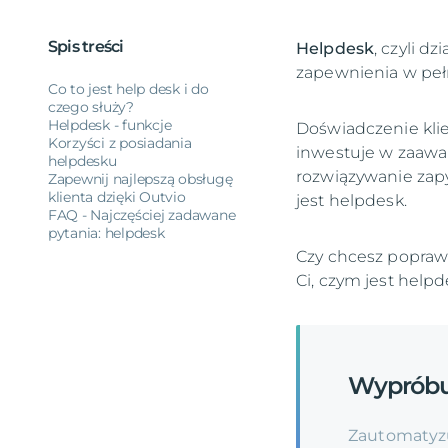
Spis treści
Helpdesk
, czyli d
zapewnienia w pełn
Co to jest help desk i do
czego służy?
Helpdesk - funkcje
Doświadczenie klien
Korzyści z posiadania
inwestuje w zaawa
helpdesku
rozwiązywanie zapy
Zapewnij najlepszą obsługę
klienta dzięki Outvio
jest helpdesk.
FAQ - Najczęściej zadawane
pytania: helpdesk
Czy chcesz popraw
Ci, czym jest helpd
Wyprób
Zautomatyzu