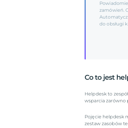
Powiadomien
zamówień. O
Automatycz
do obsługi 
Co to jest he
Helpdesk to zespół
wsparcia zarówno p
Pojęcie helpdesk m
zestaw zasobów tec