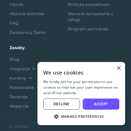
Cennik
Polityka prywatności
Historie klientów
Warunki korzystania z
usługi
FAQ
Program partnerski
Zarezerwuj Demo
Zasoby
.
Blog
×
Integracje
We use cookies
Kurierzy
We kindly ask for your permission to use
cookies to improve your user experience on
Porównanie
and off our website.
Recenzje
DECLINE
ACCEPT
Wsparcie
MANAGE PREFERENCES
© Outvio