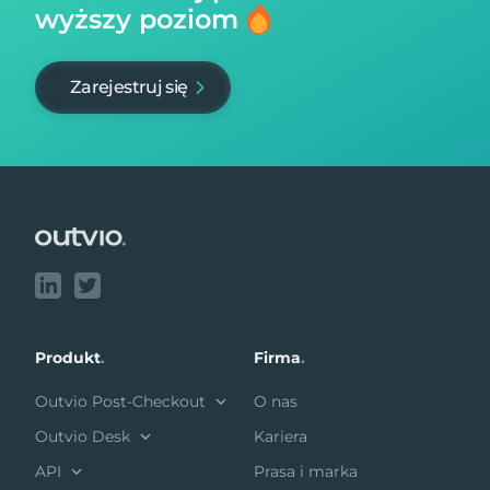
wyższy poziom
Zarejestruj się
Footer
Produkt
.
Firma
.
Outvio Post-Checkout
O nas
Outvio Desk
Kariera
API
Prasa i marka