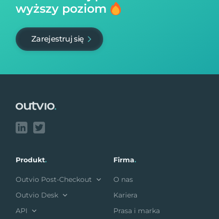
wyższy poziom
Zarejestruj się
Footer
Produkt
.
Firma
.
Outvio Post-Checkout
O nas
Outvio Desk
Kariera
API
Prasa i marka