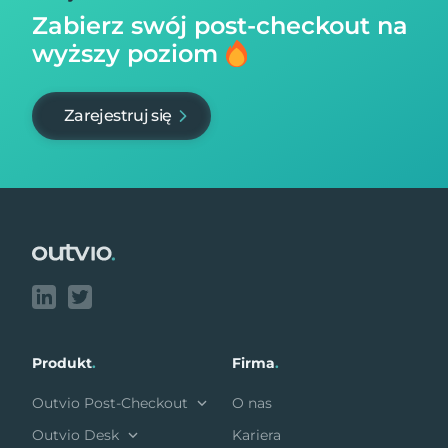
Zabierz swój post-checkout na
wyższy poziom
Zarejestruj się
Footer
Produkt
.
Firma
.
Outvio Post-Checkout
O nas
Outvio Desk
Kariera