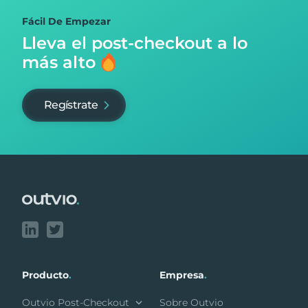
Fácil De Empezar
Lleva el post-checkout
a lo
más alto
Regístrate
Footer
Producto
.
Empresa
.
Outvio Post-Checkout
Sobre Outvio