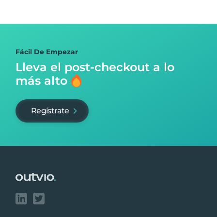
Fácil De Empezar
Lleva el post-checkout
a lo
más alto
Regístrate
Footer