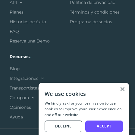
API
Política de privacidad
Planes
Términos y condiciones
Historias de éxito
Programa de socios
FAQ
Reserva una Demo
Recursos
.
Blog
Integraciones
×
Transportistas
We use cookies
Compara
We kindly ask for your permission to use
Opiniones
cookies to improve your user experience on
and off our website.
Ayuda
DECLINE
ACCEPT