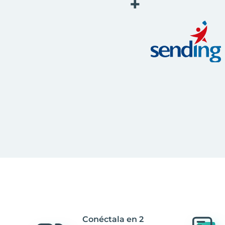
+
Conéctala en 2