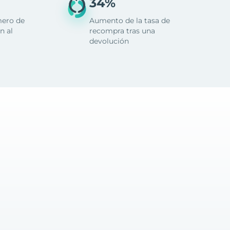
34%
mero de
Aumento de la tasa de
n al
recompra tras una
devolución