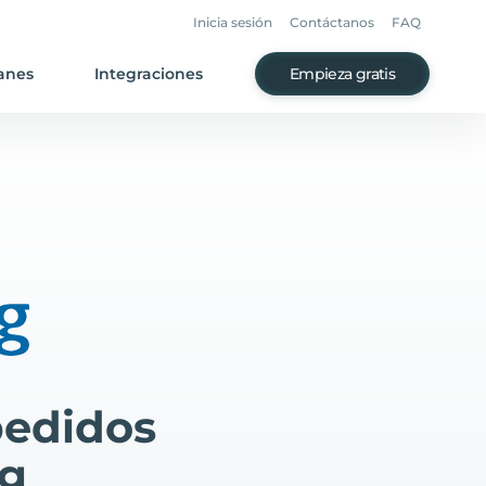
Inicia sesión
Contáctanos
FAQ
anes
Integraciones
Empieza gratis
pedidos
ng