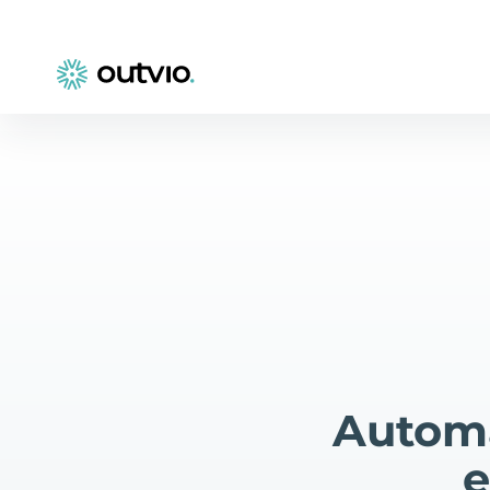
Automa
e