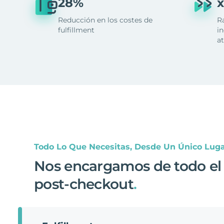
28%
x
Reducción en los costes de
R
fulfillment
in
at
Todo Lo Que Necesitas, Desde Un Único Lug
Nos encargamos de todo el
post-checkout
.