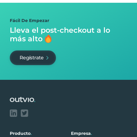
Fácil De Empezar
Lleva el post-checkout
a lo
más alto
Regístrate
Footer
Producto
.
Empresa
.