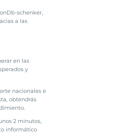
on
Db-schenker
,
cias a las
erar en las
sperados y
orte nacionales e
sta, obtendrás
dimiento.
 unos 2 minutos,
to informático