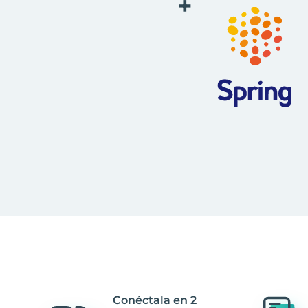
+
Conéctala en 2