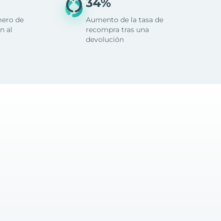
34%
mero de
Aumento de la tasa de
n al
recompra tras una
devolución