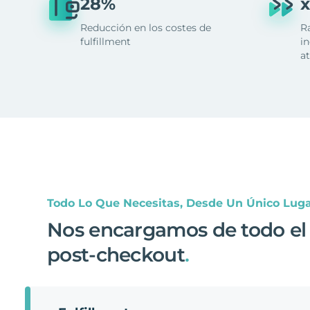
28%
x
Reducción en los costes de
R
fulfillment
in
at
Todo Lo Que Necesitas, Desde Un Único Lug
Nos encargamos de todo el
post-checkout
.