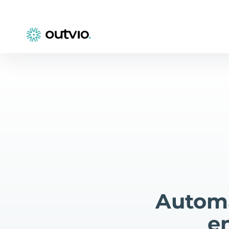
Automa
e