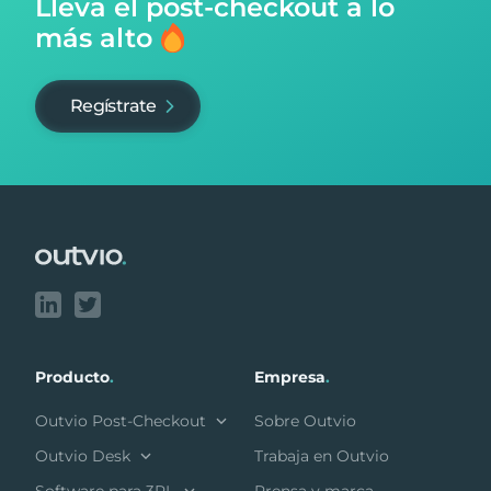
Lleva el post-checkout
a lo
más alto
Regístrate
Footer
Producto
.
Empresa
.
Outvio Post-Checkout
Sobre Outvio
Outvio Desk
Trabaja en Outvio