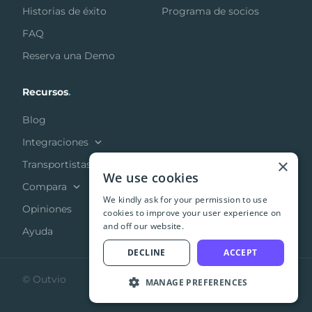
Historias de éxito
Programa de socios
FAQ
Reserva una Demo
Recursos
.
Blog
Integraciones
×
Transportistas
We use cookies
Compara
We kindly ask for your permission to use
Opiniones
cookies to improve your user experience on
and off our website.
Ayuda
DECLINE
ACCEPT
© Outvio
MANAGE PREFERENCES