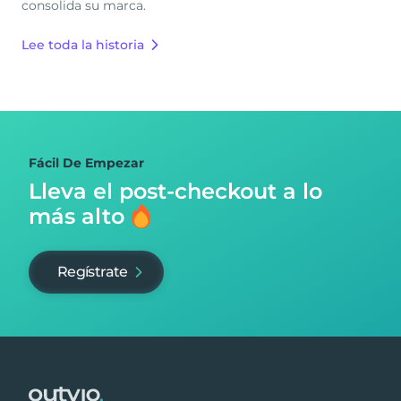
consolida su marca.
Lee toda la historia
Fácil De Empezar
Lleva el post-checkout
a lo
más alto
Regístrate
Footer