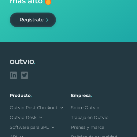
más alto
Regístrate
Footer
Producto
.
Empresa
.
Outvio Post-Checkout
Sobre Outvio
Outvio Desk
Trabaja en Outvio
Software para 3PL
Prensa y marca