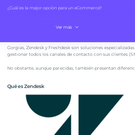
Gorgias, Zendesk y Freshdesk son tres de los softwares de
¿Cuál es la mejor opción para un eCommerce?
alternativas? Te lo explicamos a continuación.
Opiniones y comentarios
Ver más
Conclusiones finales
Gorgias vs Zendesk vs Freshdesk
Gorgias, Zendesk y Freshdesk son soluciones especializada
gestionar todos los canales de contacto con sus clientes (S
No obstante, aunque parecidas, también presentan diferenc
Qué es Zendesk