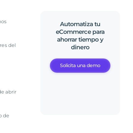
l
mos
Automatiza
tu
eCommerce
para
ahorrar
tiempo
y
res del
dinero
Solicita una demo
e abrir
o de