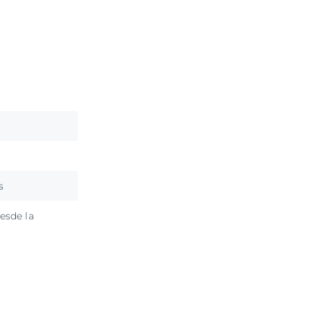
s
esde la