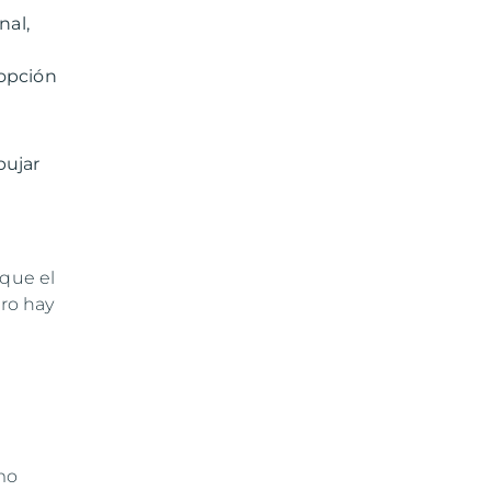
nal,
 opción
pujar
 que el
ero hay
mo