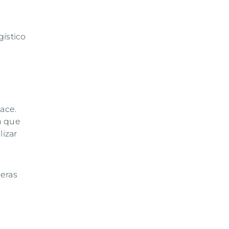
gístico
ace.
n que
lizar
ieras