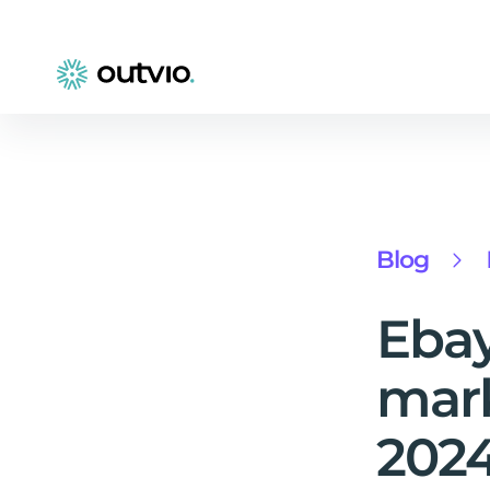
Blog
Eba
mark
202