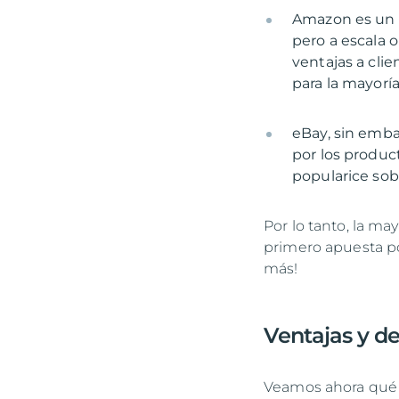
Amazon es un 
pero a escala 
ventajas a cli
eBay, sin emba
por los produc
popularice sob
Por lo tanto, la m
primero apuesta por
más!
Ventajas y d
Veamos ahora qué v