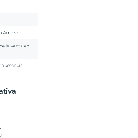
o a Amazon
ce la venta en
ompetencia
ativa
o
,