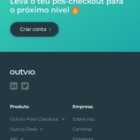
Leva o teu pós-checkout para
o próximo nível
Criar conta
Footer
Produto
.
Empresa
.
Outvio Post-Checkout
Sobre nós
Outvio Desk
Carreiras
API
Imprensa