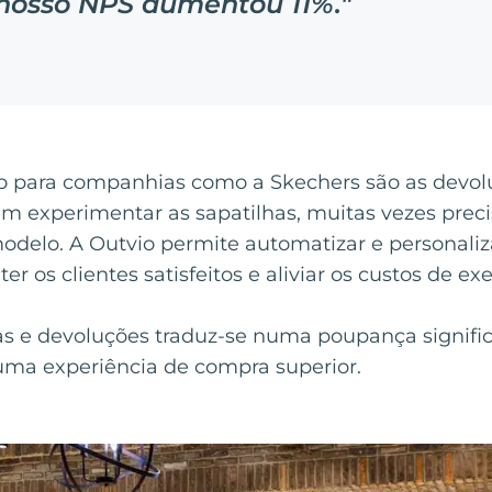
nosso NPS aumentou 11%.
"
io para companhias como a Skechers são as devo
em experimentar as sapatilhas, muitas vezes prec
delo. A Outvio permite automatizar e personaliz
r os clientes satisfeitos e aliviar os custos de ex
as e devoluções traduz-se numa poupança signifi
numa experiência de compra superior.