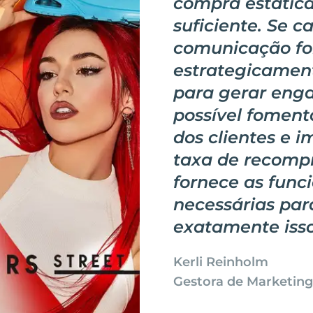
compra estática
suficiente. Se c
comunicação fo
estrategicamen
para gerar eng
possível foment
dos clientes e i
taxa de recompr
fornece as func
necessárias par
exatamente isso
Kerli Reinholm
Gestora de Marketing