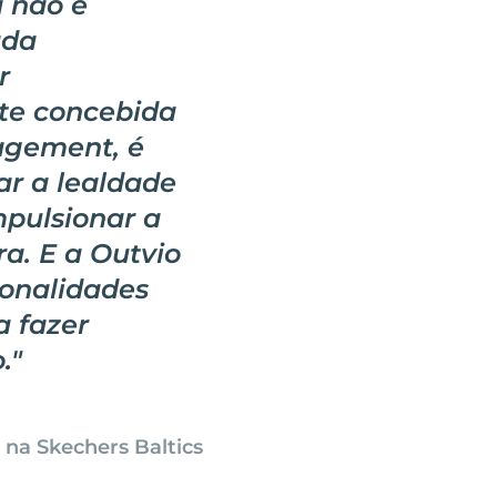
 não é
ada
r
te concebida
agement, é
ar a lealdade
mpulsionar a
a. E a Outvio
ionalidades
a fazer
.
"
 na Skechers Baltics