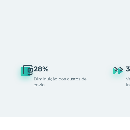
28%
3
Diminuição dos custos de
V
envio
i