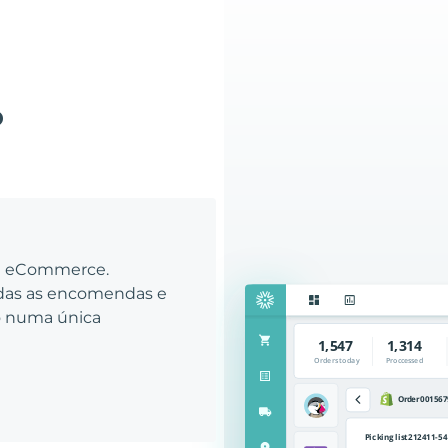
o
eu eCommerce.
odas as encomendas e
to numa única