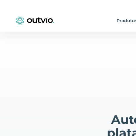
Produto
Aut
plat