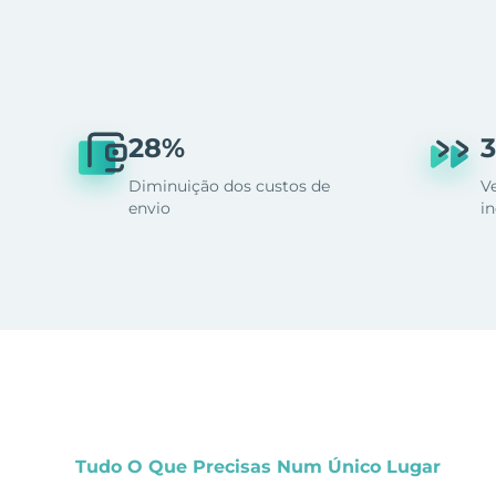
28%
3
Diminuição dos custos de
V
envio
i
Tudo O Que Precisas Num Único Lugar