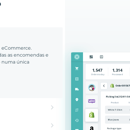
o
eu eCommerce.
odas as encomendas e
to numa única