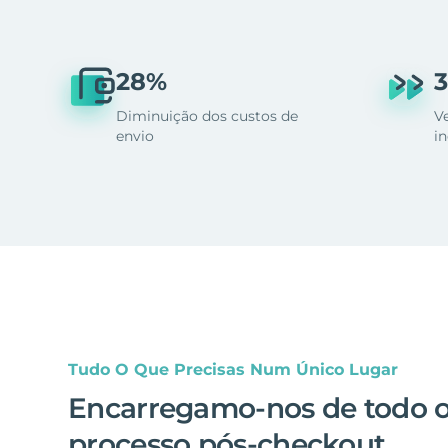
28%
3
Diminuição dos custos de
V
envio
i
Tudo O Que Precisas Num Único Lugar
Encarregamo-nos de todo 
processo pós-checkout
.