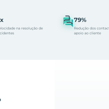
x
79%
elocidade na resolução de
Redução dos contac
ncidentes
apoio ao cliente
o