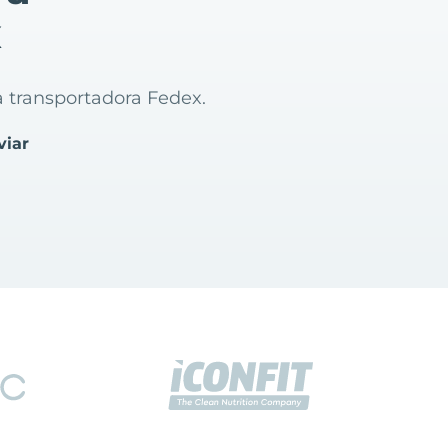
x
ua transportadora Fedex.
viar